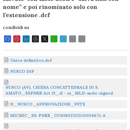
nome” e poi rinominato solo con
l’estensione .dcf
condividi su
F
P
L
T
X
W
T
E
P
a
i
i
h
h
e
m
r
c
n
n
r
a
l
a
i
e
t
k
e
t
e
i
n
Unico definitivo.dcf
b
e
e
a
s
g
l
t
NUSCO DIP
o
r
d
d
A
r
o
e
I
s
p
a
NUSCO (AV), CHIESA CONCATTEDRALE DI S.
k
s
n
p
m
AMATO_SSPNRR Art 21_rl - ss_MLD-mele-signed
t
11_NUSCO_APPROVAZIONE_PFTE
MICMIC_SS-PNRR_UO6180220250004675-A