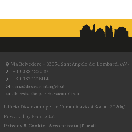
Via Belvedere - 83054 Sant’Angelo dei Lombardi (AV)
: +39 0827 23039
: +39 0827 216114
curia@diocesisantangelo.it
diocesiscnb@pec.chiesacattolica.it
Ufficio Diocesano per le Comunicazioni Sociali 2020©
Powered by E-direct.it
Privacy & Cookie | Area privata |
|
E-mail