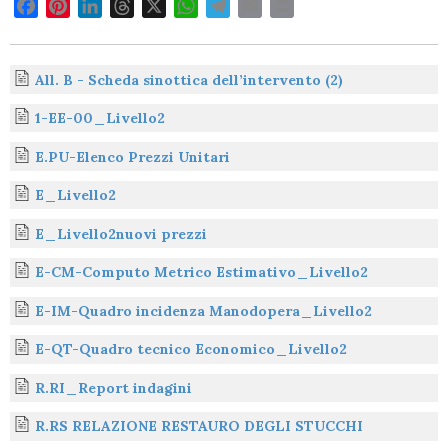
F
P
L
T
X
W
T
E
P
a
i
i
h
h
e
m
r
c
n
n
r
a
l
a
i
e
t
k
e
t
e
i
n
All. B - Scheda sinottica dell’intervento (2)
b
e
e
a
s
g
l
t
1-EE-00_Livello2
o
r
d
d
A
r
o
e
I
s
p
a
E.PU-Elenco Prezzi Unitari
k
s
n
p
m
E_Livello2
t
E_Livello2nuovi prezzi
E-CM-Computo Metrico Estimativo_Livello2
E-IM-Quadro incidenza Manodopera_Livello2
E-QT-Quadro tecnico Economico_Livello2
R.RI_Report indagini
R.RS RELAZIONE RESTAURO DEGLI STUCCHI